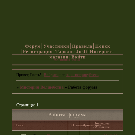
Форум
Участники
Правила
Поиск
Регистрация
Таролог Justi
Интернет-
магазин
Войти
Активные темы
Привет, Гость!
Войдите
или
зарегистрируйтесь
.
»
Мистерия Волшебства
»
Работа форума
Страница:
1
Работа форума
Последнее
Тема
Ответов
Просмотров
сообщение