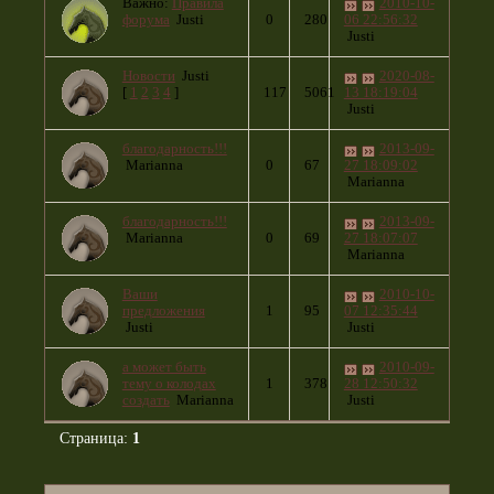
Важно:
Правила
2010-10-
форума
Justi
0
280
06 22:56:32
Justi
Новости
Justi
2020-08-
[
1
2
3
4
]
117
5061
13 18:19:04
Justi
благодарность!!!
2013-09-
Marianna
0
67
27 18:09:02
Marianna
благодарность!!!
2013-09-
Marianna
0
69
27 18:07:07
Marianna
Ваши
2010-10-
предложения
1
95
07 12:35:44
Justi
Justi
а может быть
2010-09-
тему о колодах
1
378
28 12:50:32
создать
Marianna
Justi
Страница:
1