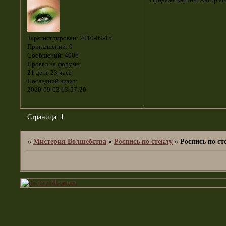
Продажа картин. Автор Ин
Зарегистрирован
: 2010-09-15
Приглашений:
0
Сообщений:
4006
Провел на форуме:
21 день 23 часа
Последний визит:
2020-09-03 13:57:20
Страница:
1
»
Мистерия Волшебства
»
Роспись по стеклу
»
Роспись по ст