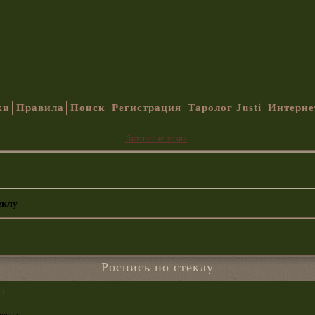
ки
Правила
Поиск
Регистрация
Таролог Justi
Интерне
Активные темы
еклу
Роспись по стеклу
05