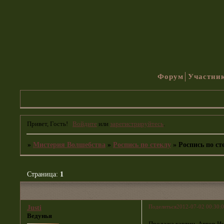
Форум
Участни
Привет, Гость!
Войдите
или
зарегистрируйтесь
.
»
Мистерия Волшебства
»
Роспись по стеклу
»
Роспись по ст
Страница:
1
Поделиться
2012-07-02 00:30:
Justi
Ведунья