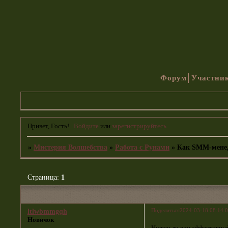
Форум
Участни
Привет, Гость!
Войдите
или
зарегистрируйтесь
.
»
Мистерия Волшебства
»
Работа с Рунами
»
Как SMM-менед
Страница:
1
Поделиться
2024-03-18 08:14:
ltlwbmmgqh
Новичок