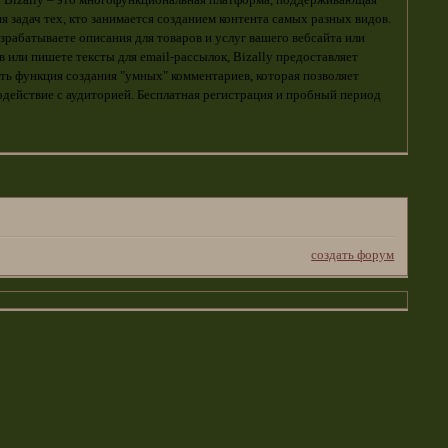
? Bizally – это многофункциональная платформа, поддерживающая
 задач тех, кто занимается созданием контента самых разных видов.
азрабатываете описания для товаров и услуг вашего вебсайта или
 или пишете тексты для email-рассылок, Bizally предоставляет
ть функция создания "умных" комментариев, которая позволяет
действие с аудиторией. Бесплатная регистрация и пробный период
создать форум