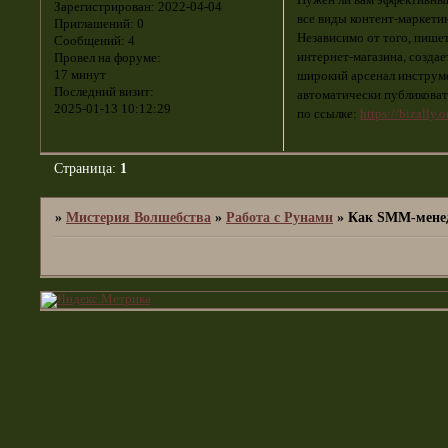
Нужен ли вам эффективный
Зарегистрирован
: 2022-04-04
все виды контент-маркети
Приглашений:
0
Независимо от того, пишет
Сообщений:
4
интернет-магазина, создае
Провел на форуме:
17 минут
широкий арсенал инструме
Последний визит:
автоматически публиковат
2025-01-13 10:12:29
по ссылке:
https://bizally.
Страница:
1
»
Мистерия Волшебства
»
Работа с Рунами
»
Как SMM-менед