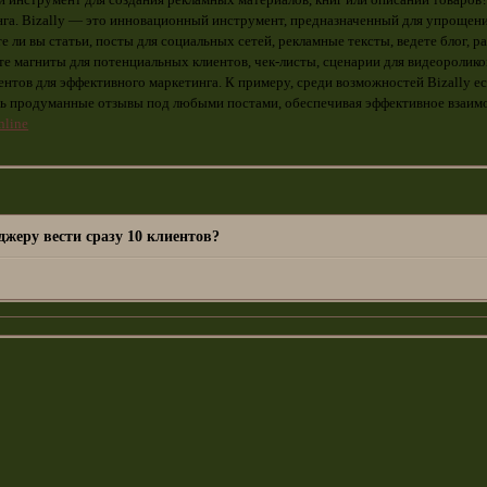
 инструмент для создания рекламных материалов, книг или описаний товаров
нга. Bizally — это инновационный инструмент, предназначенный для упрощения
е ли вы статьи, посты для социальных сетей, рекламные тексты, ведете блог, р
те магниты для потенциальных клиентов, чек-листы, сценарии для видеороликов
нтов для эффективного маркетинга. К примеру, среди возможностей Bizally ес
ь продуманные отзывы под любыми постами, обеспечивая эффективное взаимо
online
жеру вести сразу 10 клиентов?